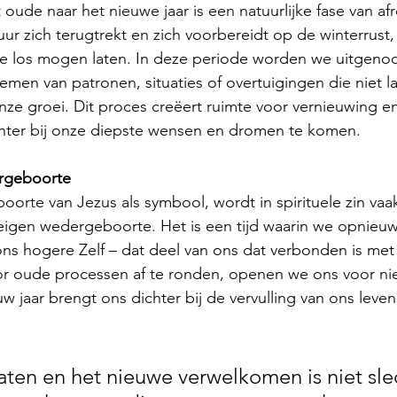
oude naar het nieuwe jaar is een natuurlijke fase van af
uur zich terugtrekt en zich voorbereidt op de winterrust
t we los mogen laten. In deze periode worden we uitgen
emen van patronen, situaties of overtuigingen die niet l
onze groei. Dit proces creëert ruimte voor vernieuwing e
hter bij onze diepste wensen en dromen te komen.
rgeboorte
oorte van Jezus als symbool, wordt in spirituele zin vaak
eigen wedergeboorte. Het is een tijd waarin we opnieuw
s hogere Zelf – dat deel van ons dat verbonden is met
or oude processen af te ronden, openen we ons voor ni
euw jaar brengt ons dichter bij de vervulling van ons lev
aten en het nieuwe verwelkomen is niet sle