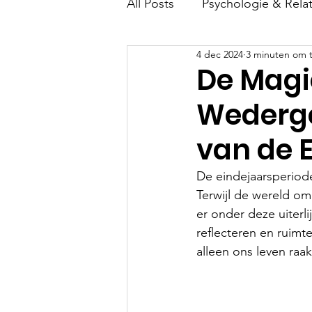
All Posts
Psychologie & Relat
4 dec 2024
3 minuten om t
Fysieke & Mentale Gezondh
De Magi
Wedergeb
van de 
De eindejaarsperiode
Terwijl de wereld om
er onder deze uiterlij
reflecteren en ruimt
alleen ons leven raak