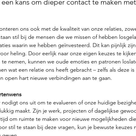
is een kans om dieper contact te maken met 
nteren ons ook met de kwaliteit van onze relaties, zow
staan stil bij de mensen die we missen of hebben losgel
aties waarin we hebben geïnvesteerd. Dit kan pijnlijk zijn
oor heling. Door eerlijk naar onze eigen keuzes te kijke
d te nemen, kunnen we oude emoties en patronen loslat
n wat een relatie ons heeft gebracht – zelfs als deze is
n open hart nieuwe verbindingen aan te gaan.
rtenwens
r nodigt ons uit om te evalueren of onze huidige bezighede
ukkig maakt. Zijn je werk, projecten of dagelijkse gewo
t tijd om ruimte te maken voor nieuwe mogelijkheden di
oor stil te staan bij deze vragen, kun je bewuste keuzes 
g geven.