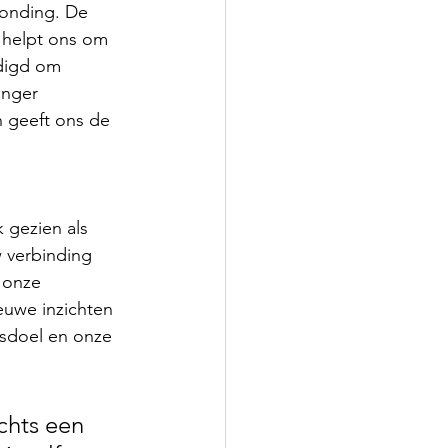
ronding. De 
, helpt ons om 
odigd om 
anger 
n geeft ons de 
 gezien als 
 verbinding 
 onze 
euwe inzichten 
ensdoel en onze 
chts een 