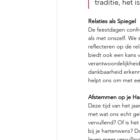
traditie, het 
Relaties als Spiegel
De feestdagen confro
als met onszelf. We 
reflecteren op de rel
biedt ook een kans v
verantwoordelijkhei
dankbaarheid erkenne
helpt ons om met ee
Afstemmen op je Ha
Deze tijd van het jaa
met wat ons echt gel
vervullend? Of is he
bij je hartenwens? D
leven meer vervullin