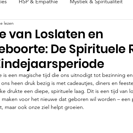
ies
HSP & Empathie
Mystiek & Spiritualiteit
e lezen
eid
e van Loslaten en
oorte: De Spirituele 
Eindejaarsperiode
 is een magische tijd die ons uitnodigt tot bezinning en
 ons heen druk bezig is met cadeautjes, diners en feestel
ke drukte een diepe, spirituele laag. Dit is een tijd van lo
e maken voor het nieuwe dat geboren wil worden – een p
t, maar ook onze ziel helpt groeien.