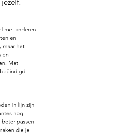
jezelf.
el met anderen 
aten en 
, maar het 
n en 
en. Met 
 beëindigd – 
n in lijn zijn 
ontes nog 
e beter passen 
maken die je 