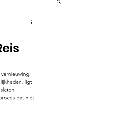
Reis
 vernieuwing. 
ijkheden, ligt 
slaten, 
roces dat niet 