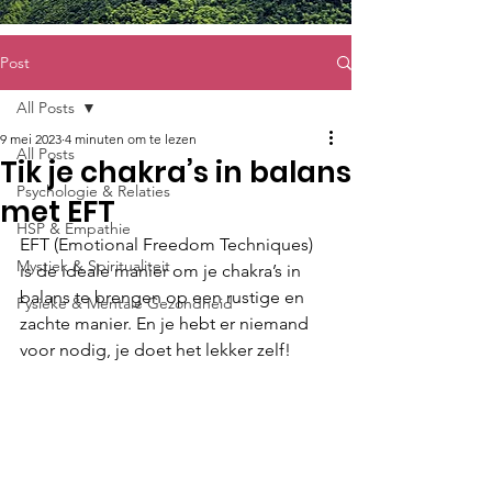
Post
All Posts
9 mei 2023
4 minuten om te lezen
All Posts
Tik je chakra’s in balans
Psychologie & Relaties
met EFT
HSP & Empathie
EFT (Emotional Freedom Techniques) 
Mystiek & Spiritualiteit
is de ideale manier om je chakra’s in 
balans te brengen op een rustige en 
Fysieke & Mentale Gezondheid
zachte manier. En je hebt er niemand 
voor nodig, je doet het lekker zelf!