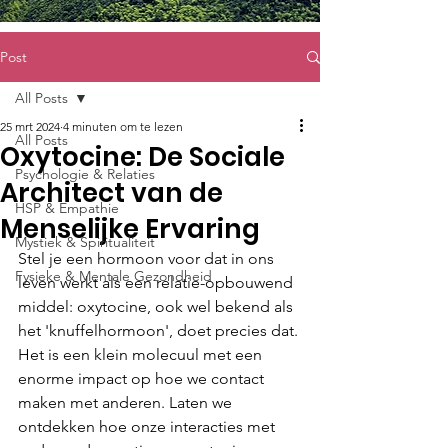
Post
All Posts
25 mrt 2024
4 minuten om te lezen
All Posts
Oxytocine: De Sociale
Psychologie & Relaties
Architect van de
HSP & Empathie
Menselijke Ervaring
Mystiek & Spiritualiteit
Stel je een hormoon voor dat in ons 
Fysieke & Mentale Gezondheid
leven werkt als een relatie-opbouwend 
middel: oxytocine, ook wel bekend als 
het 'knuffelhormoon', doet precies dat. 
Het is een klein molecuul met een 
enorme impact op hoe we contact 
maken met anderen. Laten we 
ontdekken hoe onze interacties met 