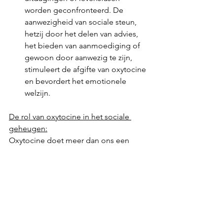
worden geconfronteerd. De 
aanwezigheid van sociale steun, 
hetzij door het delen van advies, 
het bieden van aanmoediging of 
gewoon door aanwezig te zijn, 
stimuleert de afgifte van oxytocine 
en bevordert het emotionele 
welzijn.
De rol van oxytocine in het sociale 
geheugen:
Oxytocine doet meer dan ons een 
goed gevoel geven; het helpt ons ook 
sociale interacties positief te 
herinneren. Het blijkt dat oxytocine 
een rol speelt bij het oproepen van 
prettige herinneringen en helpt bij het 
beheersen van angst door het 